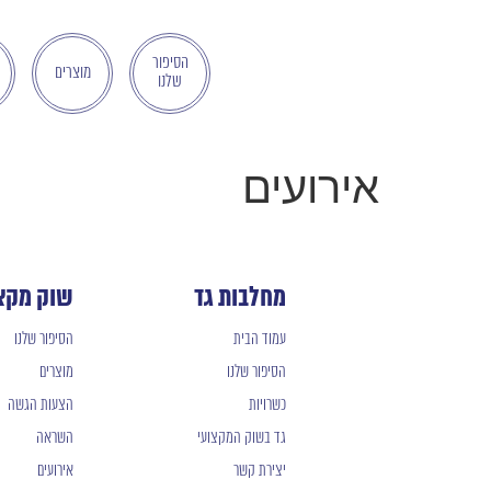
בְּאֲתָר
זֶה
מֻפְעֶלֶת
הסיפור
מוצרים
שלנו
מַעֲרֶכֶת
"המרכז
הישראלי
לְהַנְגָּשָׁת
אירועים
אָתָרִים".
הַמְּסַיַּעַת
לִנְגִישׁוּת
הָאֲתָר.
מחלבות גד
שוק מקצ
לִפְתִיחַת
תַּפְרִיט
עמוד הבית
הסיפור שלנו
הֵנְּגִישׁוּת
הסיפור שלנו
מוצרים
לְחַץ
ALT+0
כשרויות
הצעות הגשה
גד בשוק המקצועי
השראה
יצירת קשר
אירועים