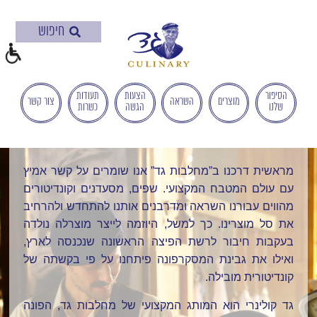
בְּאֲתָר
זֶה
מֻפְעֶלֶת
מַעֲרֶכֶת
"המרכז
הישראלי
הסיפור
הצעות
תעודות
מוצרים
השראה
צור קשר
שלנו
הגשה
כשרות
לְהַנְגָּשָׁת
אָתָרִים".
הַמְּסַיַּעַת
לִנְגִישׁוּת
מראשית דרכנו ב”מחלבות גד” אנו שומרים על קשר אמיץ
הָאֲתָר.
עם עולם המטבח המקצועי. שפים, מסעדנים וקונדיטורים
לִפְתִיחַת
מהווים עבורנו השראה ומדרבנים אותנו להתחדש ולהרחיב
תַּפְרִיט
את סל מוצרינו. כך למשל, היוזמה לייצר מוצרלה נולדה
הֵנְּגִישׁוּת
בעקבות חיבור לרשת הפיצה הראשונה שנכנסה לארץ,
לְחַץ
ואילו את גבינת המסקרפונה פיתחנו על פי בקשתה של
ALT+0
קונדיטורית מובילה.
גד
קולינרי
הוא המותג המקצועי של מחלבות גד, הפונה