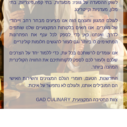
לשוק ההסעדה על גווניו: מסעדות, בתי קפה
,
פיצריות, בתי
מלון, מעדניות וקייטרינג.
לעולם המגוון והעצום הזה אנו מציעים מבחר רחב וייחודי
של מוצרים. אנו רואים בלקוחות המקצועיים שלנו שותפים
לדרך, ואנחנו כאן כדי לספק לכל ענף את הפתרונות
המתאימים לו ביותר וגם לעזור להגשים חלומות קולינריים
אנו עומדים לרשותכם בכל עת, כדי ללמוד יחד על הצרכים
שלכם ולעזור לכם לספק ללקוחותיכם את החוויה הקולינרית
המהנה ביותר
.
החדשנות, הטעם, חומרי הגלם המצוינים והשירות האישי
הם המובילים אותנו, ולעולם לא נתפשר על איכות
.
צוות החטיבה המקצועית
GAD CULINARY ,