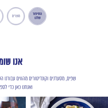
בְּאֲתָר
זֶה
הסיפור
מֻפְעֶלֶת
מוצרים
שלנו
מַעֲרֶכֶת
"המרכז
הישראלי
לְהַנְגָּשָׁת
אָתָרִים".
הַמְּסַיַּעַת
לִנְגִישׁוּת
אנו שומ
הָאֲתָר.
לִפְתִיחַת
תַּפְרִיט
הֵנְּגִישׁוּת
שפים, מסעדנים וקונדיטורים מהווים עבורנו 
לְחַץ
ואנחנו כאן כדי לספ
ALT+0