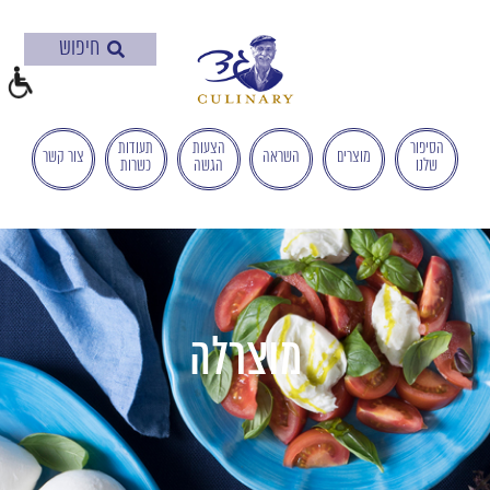
בְּאֲתָר
זֶה
מֻפְעֶלֶת
מַעֲרֶכֶת
"המרכז
הישראלי
הסיפור
הצעות
תעודות
מוצרים
השראה
צור קשר
שלנו
הגשה
כשרות
לְהַנְגָּשָׁת
אָתָרִים".
הַמְּסַיַּעַת
לִנְגִישׁוּת
הָאֲתָר.
לִפְתִיחַת
תַּפְרִיט
מוצרלה
הֵנְּגִישׁוּת
לְחַץ
ALT+0