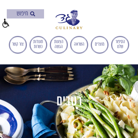
בְּאֲתָר
זֶה
מֻפְעֶלֶת
מַעֲרֶכֶת
"המרכז
הישראלי
הסיפור
הצעות
תעודות
מוצרים
השראה
צור קשר
שלנו
הגשה
כשרות
לְהַנְגָּשָׁת
אָתָרִים".
הַמְּסַיַּעַת
לִנְגִישׁוּת
הָאֲתָר.
לִפְתִיחַת
תַּפְרִיט
רטבים
הֵנְּגִישׁוּת
לְחַץ
ALT+0