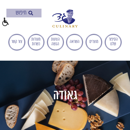
בְּאֲתָר
זֶה
מֻפְעֶלֶת
מַעֲרֶכֶת
"המרכז
הישראלי
הסיפור
הצעות
תעודות
מוצרים
השראה
צור קשר
שלנו
הגשה
כשרות
לְהַנְגָּשָׁת
אָתָרִים".
הַמְּסַיַּעַת
לִנְגִישׁוּת
הָאֲתָר.
לִפְתִיחַת
תַּפְרִיט
גאודה
הֵנְּגִישׁוּת
לְחַץ
ALT+0