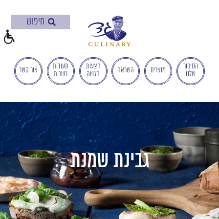
בְּאֲתָר
זֶה
מֻפְעֶלֶת
מַעֲרֶכֶת
"המרכז
הישראלי
הסיפור
הצעות
תעודות
מוצרים
השראה
צור קשר
שלנו
הגשה
כשרות
לְהַנְגָּשָׁת
אָתָרִים".
הַמְּסַיַּעַת
לִנְגִישׁוּת
הָאֲתָר.
לִפְתִיחַת
תַּפְרִיט
גבינת שמנת
הֵנְּגִישׁוּת
לְחַץ
ALT+0