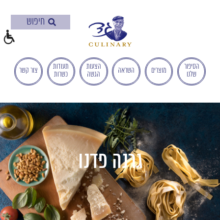
בְּאֲתָר
זֶה
מֻפְעֶלֶת
מַעֲרֶכֶת
"המרכז
הישראלי
הסיפור
הצעות
תעודות
מוצרים
השראה
צור קשר
שלנו
הגשה
כשרות
לְהַנְגָּשָׁת
אָתָרִים".
הַמְּסַיַּעַת
לִנְגִישׁוּת
הָאֲתָר.
לִפְתִיחַת
תַּפְרִיט
גרנה פדנו
הֵנְּגִישׁוּת
לְחַץ
ALT+0