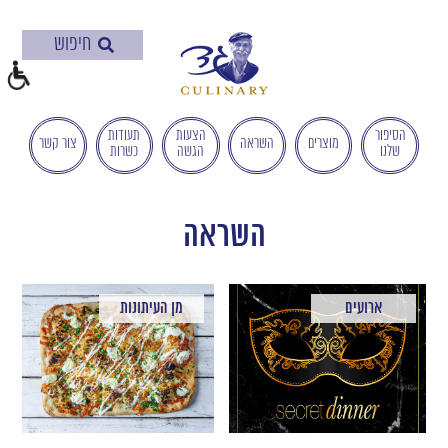
בְּאֲתָר
זֶה
מֻפְעֶלֶת
מַעֲרֶכֶת
"המרכז
הישראלי
הסיפור
הצעות
תעודות
מוצרים
השראה
צור קשר
שלנו
הגשה
כשרות
לְהַנְגָּשָׁת
אָתָרִים".
הַמְּסַיַּעַת
לִנְגִישׁוּת
השראה
הָאֲתָר.
לִפְתִיחַת
תַּפְרִיט
ארועים
מן העיתונות
הֵנְּגִישׁוּת
לְחַץ
ALT+0