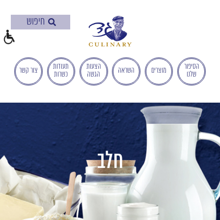
בְּאֲתָר
זֶה
מֻפְעֶלֶת
מַעֲרֶכֶת
"המרכז
הישראלי
הסיפור
הצעות
תעודות
מוצרים
השראה
צור קשר
שלנו
הגשה
כשרות
לְהַנְגָּשָׁת
אָתָרִים".
הַמְּסַיַּעַת
לִנְגִישׁוּת
הָאֲתָר.
לִפְתִיחַת
תַּפְרִיט
חלב
הֵנְּגִישׁוּת
לְחַץ
ALT+0