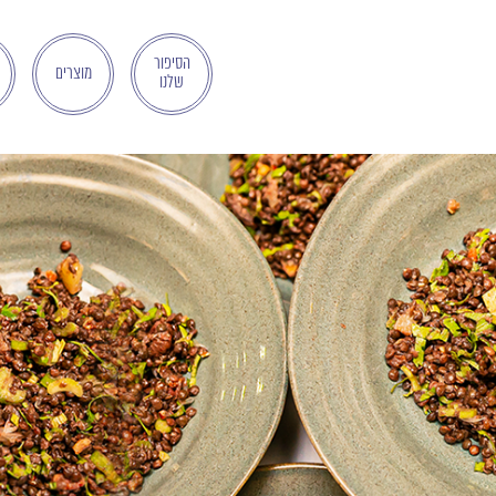
בְּאֲתָר
זֶה
מֻפְעֶלֶת
הסיפור
מוצרים
שלנו
מַעֲרֶכֶת
"המרכז
הישראלי
לְהַנְגָּשָׁת
אָתָרִים".
הַמְּסַיַּעַת
לִנְגִישׁוּת
הָאֲתָר.
לִפְתִיחַת
תַּפְרִיט
הֵנְּגִישׁוּת
לְחַץ
ALT+0