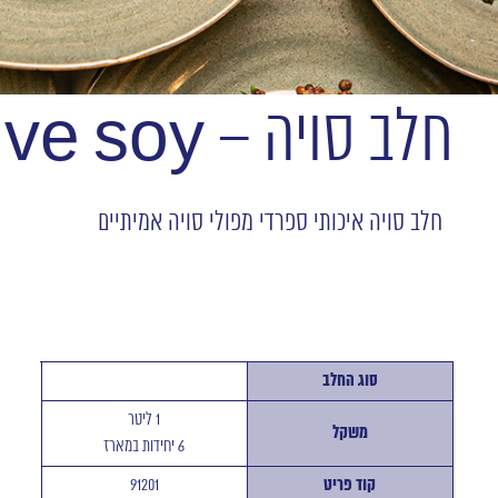
חלב סויה – Vive soy
חלב סויה איכותי ספרדי מפולי סויה אמיתיים
סוג החלב
1 ליטר
משקל
6 יחידות במארז
קוד פריט
91201