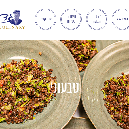
הצעות
תעודות
השראה
צור קשר
הגשה
כשרות
טבעוני