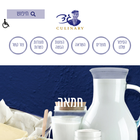
בְּאֲתָר
זֶה
מֻפְעֶלֶת
מַעֲרֶכֶת
"המרכז
הישראלי
הסיפור
הצעות
תעודות
מוצרים
השראה
צור קשר
שלנו
הגשה
כשרות
לְהַנְגָּשָׁת
אָתָרִים".
הַמְּסַיַּעַת
לִנְגִישׁוּת
הָאֲתָר.
לִפְתִיחַת
תַּפְרִיט
חמאה
הֵנְּגִישׁוּת
לְחַץ
ALT+0