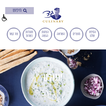
בְּאֲתָר
זֶה
מֻפְעֶלֶת
מַעֲרֶכֶת
"המרכז
הישראלי
הסיפור
הצעות
תעודות
מוצרים
השראה
צור קשר
שלנו
הגשה
כשרות
לְהַנְגָּשָׁת
אָתָרִים".
הַמְּסַיַּעַת
לִנְגִישׁוּת
הָאֲתָר.
לִפְתִיחַת
תַּפְרִיט
יוגורט
הֵנְּגִישׁוּת
לְחַץ
ALT+0