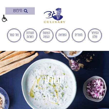
בְּאֲתָר
זֶה
מֻפְעֶלֶת
מַעֲרֶכֶת
"המרכז
הישראלי
הסיפור
הצעות
תעודות
מוצרים
השראה
צור קשר
שלנו
הגשה
כשרות
לְהַנְגָּשָׁת
אָתָרִים".
הַמְּסַיַּעַת
לִנְגִישׁוּת
הָאֲתָר.
לִפְתִיחַת
תַּפְרִיט
יוגורט
הֵנְּגִישׁוּת
לְחַץ
ALT+0