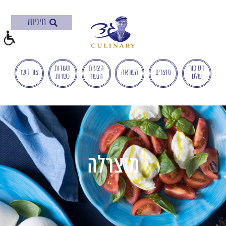
בְּאֲתָר
זֶה
מֻפְעֶלֶת
מַעֲרֶכֶת
"המרכז
הישראלי
הסיפור
הצעות
תעודות
מוצרים
השראה
צור קשר
שלנו
הגשה
כשרות
לְהַנְגָּשָׁת
אָתָרִים".
הַמְּסַיַּעַת
לִנְגִישׁוּת
הָאֲתָר.
לִפְתִיחַת
תַּפְרִיט
מוצרלה
הֵנְּגִישׁוּת
לְחַץ
ALT+0