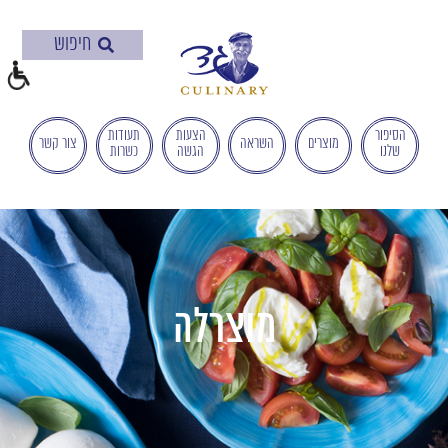
בְּאֲתָר
זֶה
מֻפְעֶלֶת
מַעֲרֶכֶת
"המרכז
הישראלי
הסיפור
הצעות
תעודות
מוצרים
השראה
צור קשר
שלנו
הגשה
כשרות
לְהַנְגָּשָׁת
אָתָרִים".
הַמְּסַיַּעַת
לִנְגִישׁוּת
הָאֲתָר.
לִפְתִיחַת
תַּפְרִיט
מוצרלה
הֵנְּגִישׁוּת
לְחַץ
ALT+0