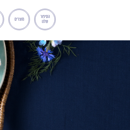
בְּאֲתָר
זֶה
מֻפְעֶלֶת
הסיפור
מוצרים
שלנו
מַעֲרֶכֶת
"המרכז
הישראלי
לְהַנְגָּשָׁת
אָתָרִים".
הַמְּסַיַּעַת
לִנְגִישׁוּת
הָאֲתָר.
לִפְתִיחַת
תַּפְרִיט
הֵנְּגִישׁוּת
לְחַץ
ALT+0