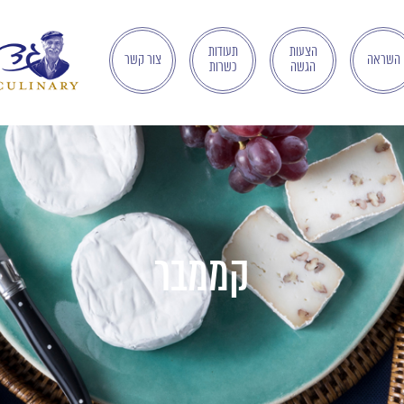
הצעות
תעודות
השראה
צור קשר
הגשה
כשרות
קממבר