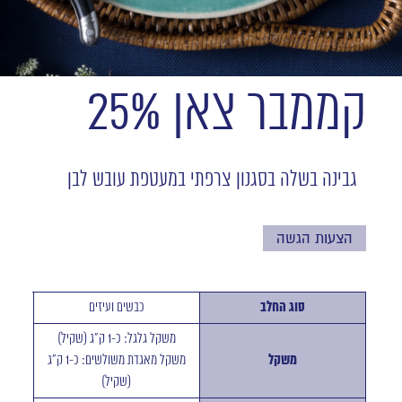
קממבר צאן 25%
גבינה בשלה בסגנון צרפתי במעטפת עובש לבן
הצעות הגשה
סוג החלב
כבשים ועיזים
משקל גלגל: כ-1 ק"ג (שקיל)
משקל
משקל מאגדת משולשים: כ-1 ק"ג
(שקיל)