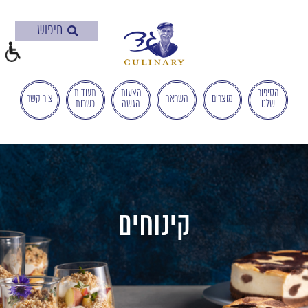
בְּאֲתָר
זֶה
מֻפְעֶלֶת
מַעֲרֶכֶת
"המרכז
הישראלי
הסיפור
הצעות
תעודות
מוצרים
השראה
צור קשר
שלנו
הגשה
כשרות
לְהַנְגָּשָׁת
אָתָרִים".
הַמְּסַיַּעַת
לִנְגִישׁוּת
הָאֲתָר.
לִפְתִיחַת
תַּפְרִיט
קינוחים
הֵנְּגִישׁוּת
לְחַץ
ALT+0