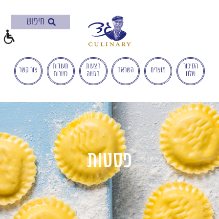
בְּאֲתָר
זֶה
מֻפְעֶלֶת
מַעֲרֶכֶת
"המרכז
הישראלי
הסיפור
הצעות
תעודות
מוצרים
השראה
צור קשר
שלנו
הגשה
כשרות
לְהַנְגָּשָׁת
אָתָרִים".
הַמְּסַיַּעַת
לִנְגִישׁוּת
הָאֲתָר.
לִפְתִיחַת
תַּפְרִיט
פסטות
הֵנְּגִישׁוּת
לְחַץ
ALT+0