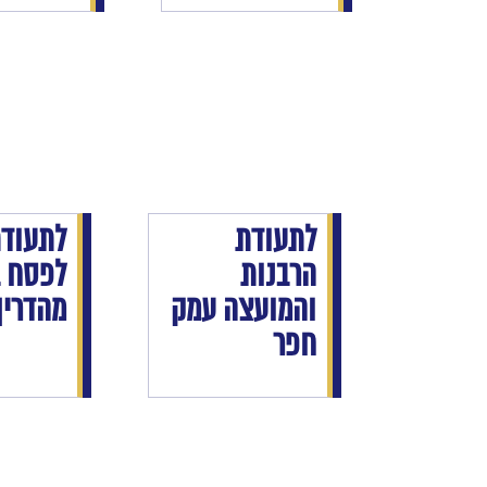
לתעודת
לתעוד
הרבנות
לפסח ב
והמועצה עמק
מהדרין
חפר