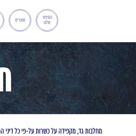
בְּאֲתָר
זֶה
מֻפְעֶלֶת
הסיפור
מוצרים
שלנו
מַעֲרֶכֶת
"המרכז
הישראלי
לְהַנְגָּשָׁת
אָתָרִים".
הַמְּסַיַּעַת
ת
לִנְגִישׁוּת
הָאֲתָר.
לִפְתִיחַת
תַּפְרִיט
הֵנְּגִישׁוּת
לְחַץ
ALT+0
מחלבות גד, מקפידה על כשרות על-פי כל דיני ה