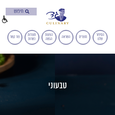
בְּאֲתָר
זֶה
מֻפְעֶלֶת
מַעֲרֶכֶת
"המרכז
הישראלי
הסיפור
הצעות
תעודות
מוצרים
השראה
צור קשר
שלנו
הגשה
כשרות
לְהַנְגָּשָׁת
אָתָרִים".
הַמְּסַיַּעַת
לִנְגִישׁוּת
הָאֲתָר.
לִפְתִיחַת
תַּפְרִיט
הֵנְּגִישׁוּת
טבעוני
לְחַץ
ALT+0