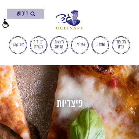
בְּאֲתָר
זֶה
מֻפְעֶלֶת
מַעֲרֶכֶת
"המרכז
הישראלי
הסיפור
הצעות
תעודות
מוצרים
השראה
צור קשר
שלנו
הגשה
כשרות
לְהַנְגָּשָׁת
אָתָרִים".
הַמְּסַיַּעַת
לִנְגִישׁוּת
הָאֲתָר.
לִפְתִיחַת
תַּפְרִיט
הֵנְּגִישׁוּת
פיצריות
לְחַץ
ALT+0