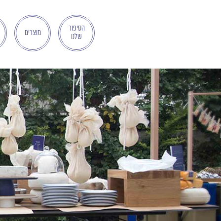
בְּאֲתָר
זֶה
מֻפְעֶלֶת
הסיפור
מוצרים
שלנו
מַעֲרֶכֶת
"המרכז
הישראלי
לְהַנְגָּשָׁת
אָתָרִים".
הַמְּסַיַּעַת
לִנְגִישׁוּת
הָאֲתָר.
לִפְתִיחַת
תַּפְרִיט
הֵנְּגִישׁוּת
לְחַץ
ALT+0