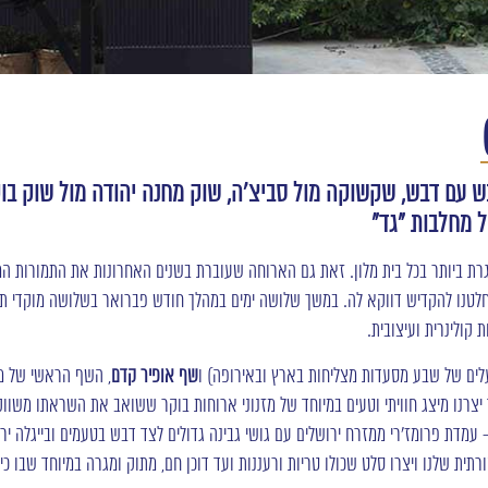
בש עם דבש, שקשוקה מול סביצ’ה, שוק מחנה יהודה מול שוק בו
 מחלבות “גד”
 ביותר בכל בית מלון. זאת גם הארוחה שעוברת בשנים האחרונות את התמורות המש
לטנו להקדיש דווקא לה. במשך שלושה ימים במהלך חודש פברואר בשלושה מוקדי תייר
 קולינרית ועיצובית.
ים של שבע מסעדות מצליחות בארץ ובאירופה) ו
שף
אופיר קדם
 יצרנו מיצג חוויתי וטעים במיוחד של מזנוני ארוחות בוקר ששואב את השראתו משוו
עמדת פרומז’רי ממזרח ירושלים עם גושי גבינה גדולים לצד דבש בטעמים ובייגלה ירו
רתית שלנו ויצרו סלט שכולו טריות ורעננות ועד דוכן חם, מתוק ומגרה במיוחד שבו כי