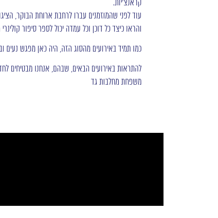
קראנצ’יות.
עוד לפני שהמוזמנים עברו לרחבת ארוחת הבוקר, הציגו 
והראו כיצד כל דוכן וכל עמדה יכול לספר סיפור קולינרי מ
כמו תמיד באירועים מהסוג הזה, היה כאן מפגש נעים וב
להתראות באירועים הבאים, שבהם, אנחנו מבטיחים לח
משפחת מחלבות גד