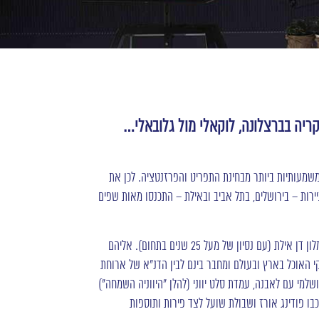
קריה בברצלונה, לוקאלי מול גלובאלי…
מעותיות ביותר מבחינת התפריט והפרזנטציה. לכן את
ות – בירושלים, בתל אביב ובאילת – התכנסו מאות שפים
, השף הראשי של מלון דן אילת (עם נסיון של מעל 25 שנים בתחום). אליהם
קי האוכל בארץ ובעולם ומחבר בינם לבין הדנ”א של ארוחת
שלמי עם לאבנה, עמדת סלט יווני (להלן “היווניה השמחה”)
כבו פודינג אורז ושבולת שועל לצד פירות ותוספות