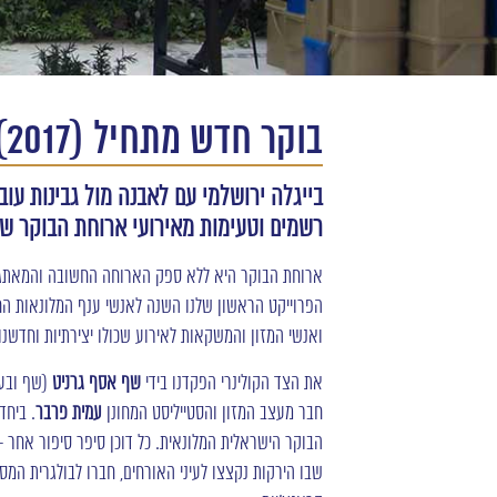
בוקר חדש מתחיל (2017)
בייגלה ירושלמי עם לאבנה מול גבינות עו
רשמים וטעימות מאירועי ארוחת הבוקר של
ארוחת הבוקר היא ללא ספק הארוחה החשובה והמאתגרת
הפרוייקט הראשון שלנו השנה לאנשי ענף המלונאות הח
ואנשי המזון והמשקאות לאירוע שכולו יצירתיות וחדשנות
את הצד הקולינרי הפקדנו בידי
שף
אסף גרניט
(שף ובעל
חבר מעצב המזון והסטייליסט המחונן
עמית פרבר
. ביחד
הבוקר הישראלית המלונאית. כל דוכן סיפר סיפור אחר – 
שבו הירקות נקצצו לעיני האורחים, חברו לבולגרית המסו