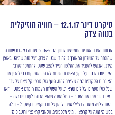
סיקרט דינר 12.1.17 – חוויה מוזיקלית
בנווה צדק
ארוחת הערב הסודית החמישית לחורף 2016-2017 נפתחה באיגרת שחורה
שהונחה על השולחן המאורך בוילה די שבנווה צדק. “על מנת שתיהנו באופן
מירבי, אבקש להעביר את הטלפון הנייד למצב שקט ולהתמסר לערב”.
האותיות הלבנות על רקע האיגרת השחור לא היו מספיקות כדי להכין את
האורחים הסקרנים למה שציפה להם. השף גולן גורפינקל ניצח על ערב
שכל כולו טעמים, צלילים ומראות. על השולחן העמוס הוקרנו אפקטי וידאו
וסאונד שתאמו את המנות – החל ממנה שהוא מכנה דלעת סינדרלה –
דלעת צלויה משוחה בצ’ילי סויה ולימון על תרד וקציפת קשקבל – וכלה
בסשימי טונה על קרפצ’יו, מיני מלפפונים, ווסאבי קראנצ’י ורוטב פונזו.