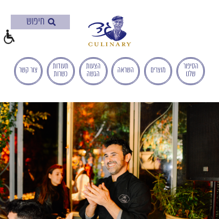
בְּאֲתָר
זֶה
מֻפְעֶלֶת
מַעֲרֶכֶת
"המרכז
הישראלי
הסיפור
הצעות
תעודות
מוצרים
השראה
צור קשר
שלנו
הגשה
כשרות
לְהַנְגָּשָׁת
אָתָרִים".
הַמְּסַיַּעַת
לִנְגִישׁוּת
הָאֲתָר.
לִפְתִיחַת
תַּפְרִיט
הֵנְּגִישׁוּת
לְחַץ
ALT+0