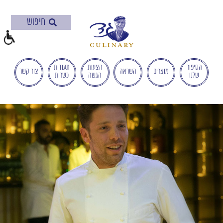
בְּאֲתָר
זֶה
מֻפְעֶלֶת
מַעֲרֶכֶת
"המרכז
הישראלי
הסיפור
הצעות
תעודות
מוצרים
השראה
צור קשר
שלנו
הגשה
כשרות
לְהַנְגָּשָׁת
אָתָרִים".
הַמְּסַיַּעַת
לִנְגִישׁוּת
הָאֲתָר.
לִפְתִיחַת
תַּפְרִיט
הֵנְּגִישׁוּת
לְחַץ
ALT+0