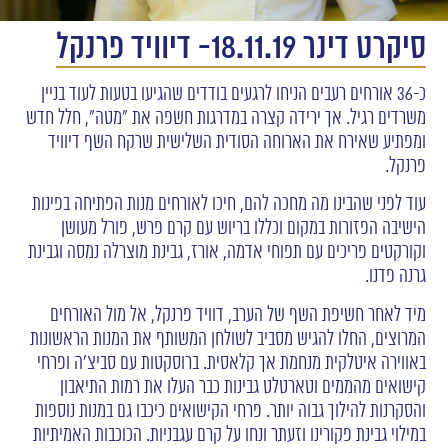
סיקרט דינר 18.11.19- דיוויד פרנקל
כ-36 אורחים רעבים הניחו לרגעים בודדים שהגיעו בטעות לעוד בניין
משרדים רגיל. אך ירידה קצרה במדרגות חשפה את "מטה", חלל חדש
ומפתיע שאירח את הארוחה הסודית השלישית שרקח השף דיוויד
פרנקל.
עוד לפני שהבינו מה מחכה להם, חיכו לאורחים מנות הפתיחה בפינות
הישיבה הפזורות במקום וכללו בריוש עם קרם פרש, פורל מעושן
וקורקטים פריכים עם תפוחי אדמה, אורז, גבינת מוצרלה נמסה וגבינת
גרנה פדנו.
מיד לאחר חשיפת השף של הערב, דוויד פרנקל, אל מול האורחים
המרוצים, החלו להגיש מסביב לשולחן המשותף את המנות הראשונות
באווירה איטלקית מנחמת אך קלאסית. ברוסקטות עם סביצ'ה ופרחי
קישואים מהממים וטארטלט גבינות כבר העלו את רמות התיאבון
והסקרנות להילוך גבוה יותר. פרחי הקישואים כיכבו גם במנות נוספות
במילוי גבינת פקורינו וזעתר ונחו על קרם עגבניות. הכוכבות האמיתיות