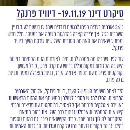
סיקרט דינר 19.11.19- דיוויד פרנקל
כ-36 אורחים רעבים הניחו לרגעים בודדים שהגיעו בטעות לעוד בניין
משרדים רגיל. אך ירידה קצרה במדרגות חשפה את "מטה", חלל חדש
ומפתיע שאירח את הארוחה הסודית השלישית שרקח השף דיוויד
פרנקל.
עוד לפני שהבינו מה מחכה להם, חיכו לאורחים מנות הפתיחה בפינות
הישיבה הפזורות במקום וכללו בריוש עם קרם פרש, פורל מעושן
וקורקטים פריכים עם תפוחי אדמה, אורז, גבינת מוצרלה נמסה וגבינת
גרנה פדנו.
מיד לאחר חשיפת השף של הערב, דוויד פרנקל, אל מול האורחים
המרוצים, החלו להגיש מסביב לשולחן המשותף את המנות הראשונות
באווירה איטלקית מנחמת אך קלאסית. ברוסקטות עם סביצ'ה ופרחי
קישואים מהממים וטארטלט גבינות כבר העלו את רמות התיאבון
והסקרנות להילוך גבוה יותר. פרחי הקישואים כיכבו גם במנות נוספות
במילוי גבינת פקורינו וזעתר ונחו על קרם עגבניות. הכוכבות האמיתיות