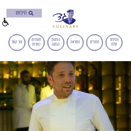
בְּאֲתָר
זֶה
מֻפְעֶלֶת
מַעֲרֶכֶת
"המרכז
הישראלי
הסיפור
הצעות
תעודות
מוצרים
השראה
צור קשר
שלנו
הגשה
כשרות
לְהַנְגָּשָׁת
אָתָרִים".
הַמְּסַיַּעַת
לִנְגִישׁוּת
הָאֲתָר.
לִפְתִיחַת
תַּפְרִיט
הֵנְּגִישׁוּת
לְחַץ
ALT+0