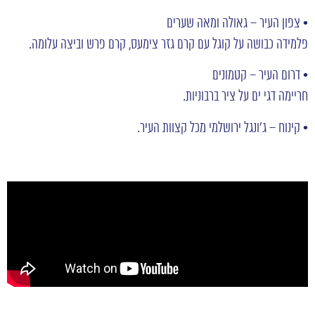
• צפון העיר – גאולה ומאה שערים
פלמידה כבושה על קוגל עם קרם גזר צימעס, קרם פרש וביצה עלומה.
• דרום העיר – קטמונים
חריימה דגי ים על ציר ברבוניות.
• קינוח – ג’ונגל ירושלמי מכל קצוות העיר.