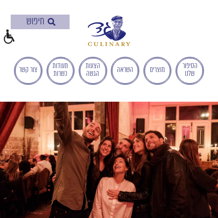
בְּאֲתָר
זֶה
מֻפְעֶלֶת
מַעֲרֶכֶת
"המרכז
הישראלי
הסיפור
הצעות
תעודות
מוצרים
השראה
צור קשר
שלנו
הגשה
כשרות
לְהַנְגָּשָׁת
אָתָרִים".
הַמְּסַיַּעַת
לִנְגִישׁוּת
הָאֲתָר.
לִפְתִיחַת
תַּפְרִיט
הֵנְּגִישׁוּת
לְחַץ
ALT+0