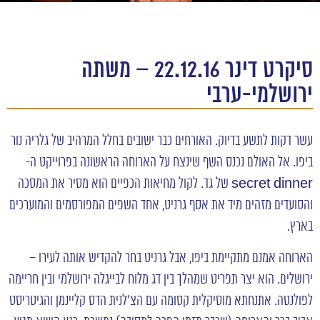
סיקרט דינר 22.12.16 – משתה
ירושלמי-ערבי
עשר דקות לתשע בדיוק. האורחים כבר ישובים בחלל המרהיב של גלריה נור
ביפו. אל האולם נכנס השף שינצח על הארוחה הראשונה בפרוייקט ה-
secret dinner של גד. לקול מחיאות הכפיים הוא מסיר את המסכה
והסועדים מזהים מיד את אסף גרניט, אחד השפים המפורסמים והמוערכים
בארץ.
הארוחה אמנם מתקיימת ביפו, אבל גרניט בחר להקדיש אותה לעירו –
ירושלים. הוא יצר תפריט שמהלך בין דג מלוח לבייגלה ירושלמי ובין חריימה
לפולנטה. אתנחתא מוסיקלית קסומה עם הצ’לנית הדס קליינמן והגיטריסט