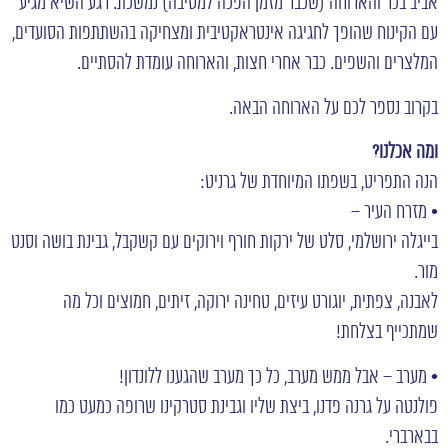
אביב בכר והארוחה (שכבר מזמן הפכה למסיבה) נמשכת. רגע השיא מגיע
עם הקינוח שהופך לחגיגה אינטראקטיבית ומצחיקה בהשתתפות הסועדים,
המלצרים והשפים. כבר אחרי חצות, והארוחה עומדת להסתיים.
בקרוב נספר לכם על הארוחה הבאה.
ומה אכלנו?
הנה התפריט, בשפתו המיוחדת של גרניט:
• מזרח העיר –
בייגלה ירושלמי, סלט של ירקות חורף וירוקים עם קשקבל, גבינת בושה וסנט
מור.
לאבנה, צפתית, יוגורט עיזים, טחינה ירוקה, זיתים, חמוצים וכל מה
שמתכייף בצלחת!
• מערב – אבל ממש מערב, כל כך מערב שהגענו ללונדון!
פולנטה על גרנה פדנו, ביצת שליו וגבינת סטרקינו שרופה כמעט כמו
בבארברי.