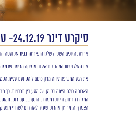
סיקרט דינר 24.12.19- טום אביב
ארוחת הזוכים השנייה שלנו התארחה בבית אקוסטה הקסום
את האלגנטיות המהודקת איזנה מוזיקה מרימה שרמזה 
את רגע החשיפה ליווה מרק כתום לוהט ועם עליית הטמפ
הארוחה כולה הייתה בסימן של מסע בין תרבויות. כך מ
המזרח הרחוק וריזוטו מסורתי התערבב עם רוט. חמוסטה 
הצטרף הזמר חן אהרוני שעזר לאורחים לשרוף מעט קל