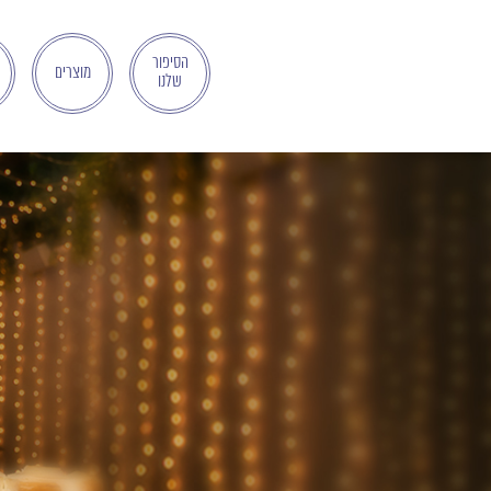
בְּאֲתָר
זֶה
מֻפְעֶלֶת
הסיפור
מוצרים
שלנו
מַעֲרֶכֶת
"המרכז
הישראלי
לְהַנְגָּשָׁת
אָתָרִים".
הַמְּסַיַּעַת
לִנְגִישׁוּת
הָאֲתָר.
לִפְתִיחַת
תַּפְרִיט
הֵנְּגִישׁוּת
לְחַץ
ALT+0