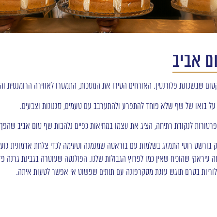
 שבשכונת פלורנטין. האורחים הסירו את המסכות, התמסרו לאווירה הרומנטית והשיקו
על בואו של שף שלא פוחד להתפרע ולהתערבב עם טעמים, סגנונות וצבעים.
רטורות לנקודת רתיחה, הציג את עצמו במחיאות כפיים נלהבות שף טום אביב שהפך כ
רק בורשט רוסי התמזג בשלמות עם בוראטה שמנמנה וטעימה לכדי צלחת אדמונית גוע
עיראקי שהוכיח שאין כמו לפרוץ הגבולות שלנו. הפולנטה שעוטרה בגבינת גרנה פדנו
וריות בטרם תוגש עוגת מסקרפונה עם תותים שפשוט אי אפשר לטעות איתה.