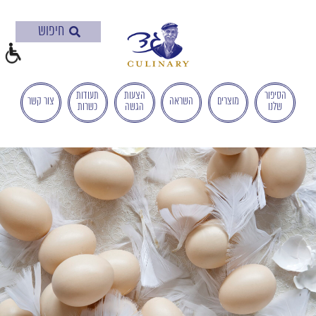
בְּאֲתָר
זֶה
מֻפְעֶלֶת
מַעֲרֶכֶת
"המרכז
הישראלי
הסיפור
הצעות
תעודות
מוצרים
השראה
צור קשר
שלנו
הגשה
כשרות
לְהַנְגָּשָׁת
אָתָרִים".
הַמְּסַיַּעַת
לִנְגִישׁוּת
הָאֲתָר.
לִפְתִיחַת
תַּפְרִיט
הֵנְּגִישׁוּת
לְחַץ
ALT+0