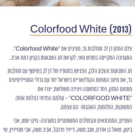
(Colorfood White (2013
צלם המזון דן לב ומחלבות גד, מציגים את "Colorfood White".
התערוכה התקיימה בחודש מאי, לקראת חג השבועות בקניון רמת אביב.
חג השבועות והצבע הלבן, הפגישו בסטודיו של דן לב בשיתוף עם מחלבות
גד, את מיטב המוחות הקולינאריים בישראל יחד עם גדולי הסטייליסיטים
מתחום המזון, ויחד במחשבה ויצירה משולשת, יצרו את
"COLORFOOD WHITE" – עולמם הפנימי בצלחת אחת:
התשוקות, החלומות, האהבות- הם עצמם.
השפים, המתכונאים והבשלנים המשתתפים בתערוכה: מיקי שמו, אבי
ביטון, שאול בן אדרת, שגב משה, דייויד פרנקל, אביב משה, אבי שטייניץ, שי