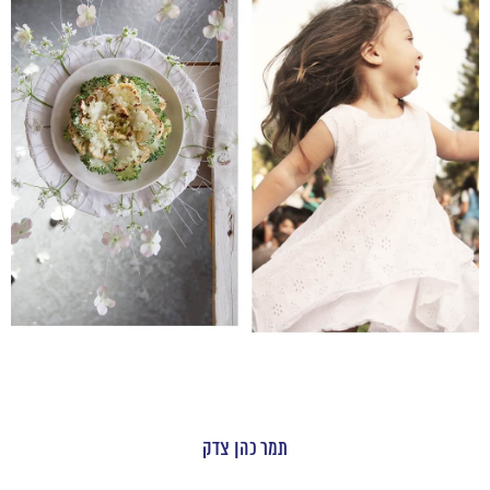
תמר כהן צדק