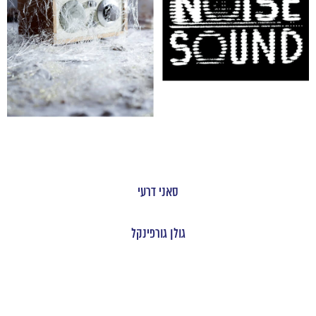
סאני דרעי
גולן גורפינקל