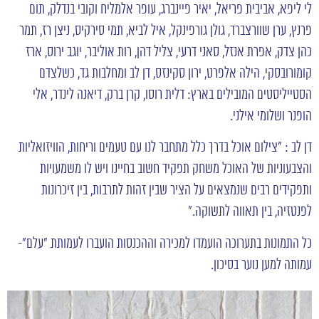
לי ליפא, אביבית פריאל, יאיר פיינברג, עופר אלמליח וקובי בנדלק, תום
פרנץ, ערן שוורצברד, גולן גורפינקל, איל לביא, תמי סירקיס, ניצן רז, תמר
כהן צדק, אפרת אנזל, סאני דרעי, צליל דהן, רות אוליבר, יוגב ירוס, ארז
קומורובסקי, הילה אלפרט, ירון סקינזס, דן לב ומחלבות גד, כשלצדם
הסטייליסטים המובילים בארץ: דלית רוסו, קרן ברק, דיאנה לינדר, אלי
הופנר ושלומי אילני.
דן לב : "צילום אוכל בדרך כלל מתחבר לנו עם טעמים וריחות, הוויזואליות
והצבעוניות של האוכל משחק תפקיד חשוב בחיינו ויש לו משמעויות
ותפקידים רבים שנמצאים על הציר שבין זהות לתרבות, בין זיכרונות
לפנטזיה, בין תאווה לתשוקה."
כל התמונות בתערוכה הועמדו למכירה וההכנסות הועברו לעמותת "עלם"-
עמותה למען נוער בסיכון.