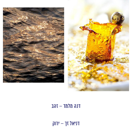
דנה מלמד – זהב
דניאל זך – ירוק