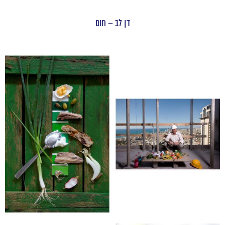
דן לב – חום