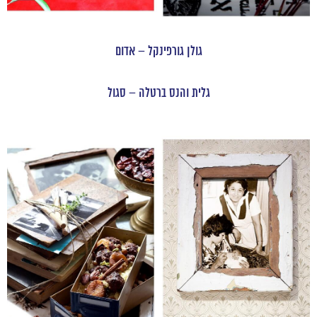
גולן גורפינקל – אדום
גלית והנס ברטלה – סגול