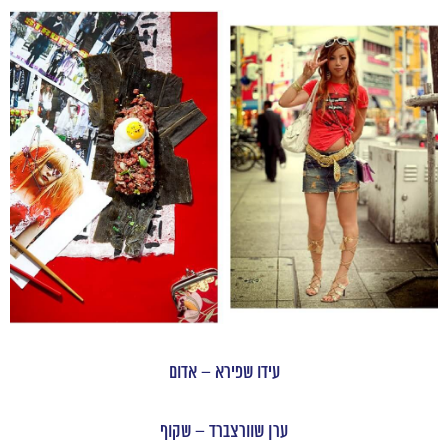
עידו שפירא – אדום
ערן שוורצברד – שקוף