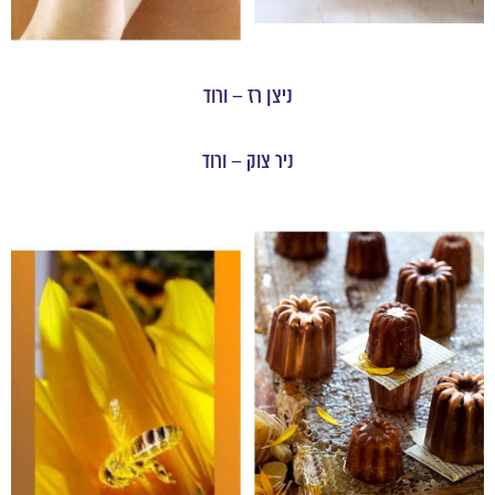
ניצן רז – ורוד
ניר צוק – ורוד