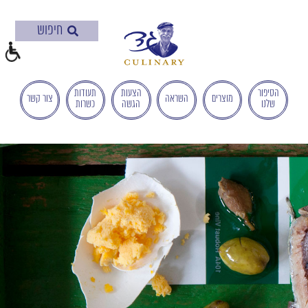
בְּאֲתָר
זֶה
מֻפְעֶלֶת
מַעֲרֶכֶת
"המרכז
הישראלי
הסיפור
הצעות
תעודות
מוצרים
השראה
צור קשר
שלנו
הגשה
כשרות
לְהַנְגָּשָׁת
אָתָרִים".
הַמְּסַיַּעַת
לִנְגִישׁוּת
הָאֲתָר.
לִפְתִיחַת
תַּפְרִיט
הֵנְּגִישׁוּת
לְחַץ
ALT+0