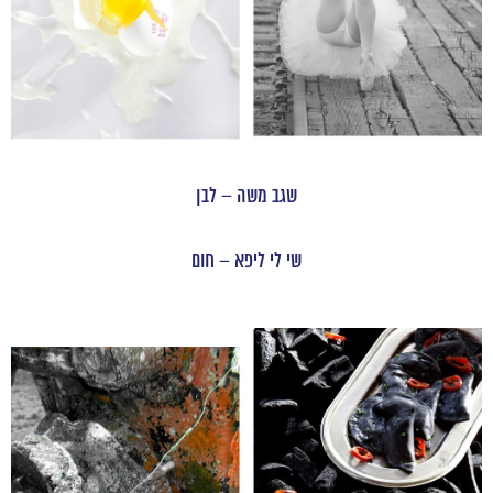
שגב משה – לבן
שי לי ליפא – חום