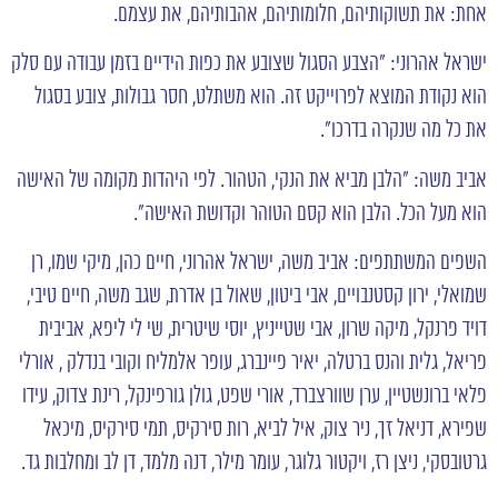
אחת: את תשוקותיהם, חלומותיהם, אהבותיהם, את עצמם.
ישראל אהרוני: ״הצבע הסגול שצובע את כפות הידיים בזמן עבודה עם סלק
הוא נקודת המוצא לפרוייקט זה. הוא משתלט, חסר גבולות, צובע בסגול
את כל מה שנקרה בדרכו״.
אביב משה: ״הלבן מביא את הנקי, הטהור. לפי היהדות מקומה של האישה
הוא מעל הכל. הלבן הוא קסם הטוהר וקדושת האישה״.
השפים המשתתפים: אביב משה, ישראל אהרוני, חיים כהן, מיקי שמו, רן
שמואלי, ירון קסטנבויים, אבי ביטון, שאול בן אדרת, שגב משה, חיים טיבי,
דויד פרנקל, מיקה שרון, אבי שטייניץ, יוסי שיטרית, שי לי ליפא, אביבית
פריאל, גלית והנס ברטלה, יאיר פיינברג, עופר אלמליח וקובי בנדלק , אורלי
פלאי ברונשטיין, ערן שוורצברד, אורי שפט, גולן גורפינקל, רינת צדוק, עידו
שפירא, דניאל זך, ניר צוק, איל לביא, רות סירקיס, תמי סירקיס, מיכאל
גרטובסקי, ניצן רז, ויקטור גלוגר, עומר מילר, דנה מלמד, דן לב ומחלבות גד.