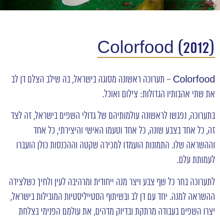
(Colorfood (2012
Colorfood – תערוכה ראשונה מסוגה בישראל, בה שילב הצלם דן לב
את שתי אהבותיו הגדולות: צילום ואוכל.
בתערוכה, נפגשו לראשונה עולמותיהם של גדולי השפים בישראל, זה לצד
זה, כל אחד בצבע שונה, כל אחד וטעמו האישי והיצירתי, כל אחד
וההשראה שלו. התמונות הועמדו למכירה שקטה וההכנסות כולן הועברו
לעמותת עלם.
לתערוכה בחר כל שף צבע ויצר מנה ייחודית ומרהיבה לעין ולחיך כשלצידה
ההשראה למנה. יחד עם דן לב ובשיתוף הסטייליסטיות המובילות בישראל,
יצרו השפים בעבודה מרתקת ובדיוק מדהים, את עולמם הפנימי בצלחת