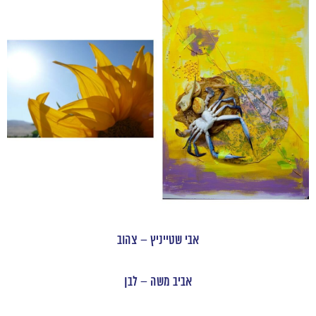
אבי שטייניץ – צהוב
אביב משה – לבן