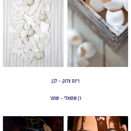
רינת צדוק – לבן
רן שמואלי – שחור