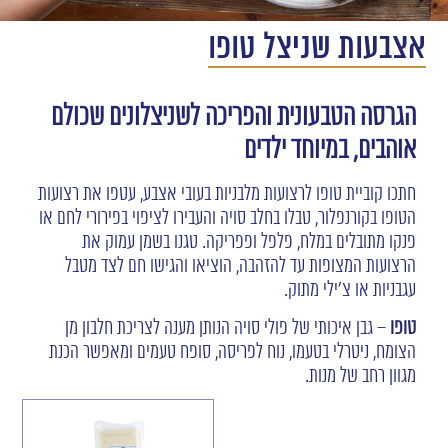
אצבעות שניצל טופו
הגרסה הטבעונית והפריכה לשניצלונים שכולם
אוהבים, במיוחד ילדים
חתכו קוביית טופו לרצועות מלבניות בעובי אצבע, עטפו את רצועות
הטופו בקורנפלור, טבלו בחלב סויה והעבירו לציפוי בפירורי לחם או
פנקו מתובלים במלח, פלפל ופפריקה. טגנו בשמן עמוק את
הרצועות המצופות עד להזהבה, הוציאו והגישו חם לצד מטבל
עגבניות או צ'ילי מתוק.
טופו
– גבן איכותי של פולי סויה הנותן מענה לצריכת חלבון מן
הצומח, ניטרלי בטעמו, נוח לפריסה, סופח טעמים ומאפשר הכנת
מגוון רחב של מנות.