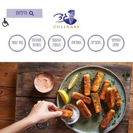
בְּאֲתָר
זֶה
מֻפְעֶלֶת
מַעֲרֶכֶת
"המרכז
הישראלי
הסיפור
הצעות
תעודות
מוצרים
השראה
צור קשר
שלנו
הגשה
כשרות
לְהַנְגָּשָׁת
אָתָרִים".
הַמְּסַיַּעַת
לִנְגִישׁוּת
הָאֲתָר.
לִפְתִיחַת
תַּפְרִיט
הֵנְּגִישׁוּת
לְחַץ
ALT+0