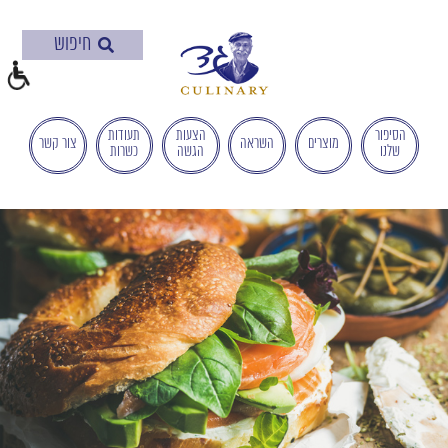
בְּאֲתָר
זֶה
מֻפְעֶלֶת
מַעֲרֶכֶת
"המרכז
הישראלי
הסיפור
הצעות
תעודות
מוצרים
השראה
צור קשר
שלנו
הגשה
כשרות
לְהַנְגָּשָׁת
אָתָרִים".
הַמְּסַיַּעַת
לִנְגִישׁוּת
הָאֲתָר.
לִפְתִיחַת
תַּפְרִיט
הֵנְּגִישׁוּת
לְחַץ
ALT+0