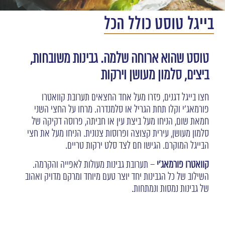
בייגל טוסט כולל הכל
טוסט שהוא ארוחה שלמה. גבינות משובחות,
ביצים, סלמון מעושן וירקות
חצו בייגל דגנים, פזרו מעל אחד החצאים תערובת קוואטרו
פורמאג'י וקלו תחת הגריל או סלמנדרה. מרחו על החצי השני
חמאת שום, הניחו מעל ביצת עין או חביתה, פרוסה דקיקה של
סלמון מעושן, עירית קצוצה ופרוסות צנונית. הניחו מעל את חצי
הבייגל המוקרם. הגישו חם לצד סלט ירקות טריים.
קוואטרו
פורמאג'י
– תערובת גבינות מעולות לאפייה והקרמה.
השילוב של כל הגבינות יחד יוצר טעם מיוחד ומרקם מדויק ואהוב
של גבינות נמסות ונמתחות.