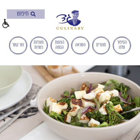
בְּאֲתָר
זֶה
מֻפְעֶלֶת
מַעֲרֶכֶת
"המרכז
הישראלי
הסיפור
הצעות
תעודות
מוצרים
השראה
צור קשר
שלנו
הגשה
כשרות
לְהַנְגָּשָׁת
אָתָרִים".
הַמְּסַיַּעַת
לִנְגִישׁוּת
הָאֲתָר.
לִפְתִיחַת
תַּפְרִיט
הֵנְּגִישׁוּת
לְחַץ
ALT+0