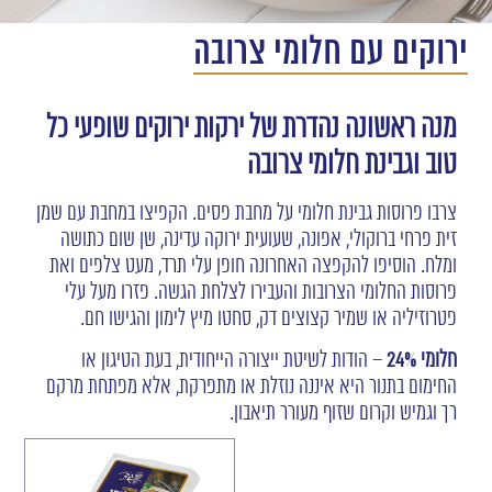
ירוקים עם חלומי צרובה
מנה ראשונה נהדרת של ירקות ירוקים
שופעי
כל
טוב וגבינת חלומי צרובה
צרבו פרוסות גבינת חלומי על מחבת פסים. הקפיצו במחבת עם שמן
זית פרחי ברוקולי, אפונה, שעועית ירוקה עדינה, שן שום כתושה
ומלח. הוסיפו להקפצה האחרונה חופן עלי תרד, מעט צלפים ואת
פרוסות החלומי הצרובות והעבירו לצלחת הגשה. פזרו מעל עלי
פטרוזיליה או שמיר קצוצים דק, סחטו מיץ לימון והגישו חם.
חלומי 24%
– הודות לשיטת ייצורה הייחודית, בעת הטיגון או
החימום בתנור היא איננה נוזלת או מתפרקת, אלא מפתחת מרקם
רך וגמיש וקרום שזוף מעורר תיאבון.