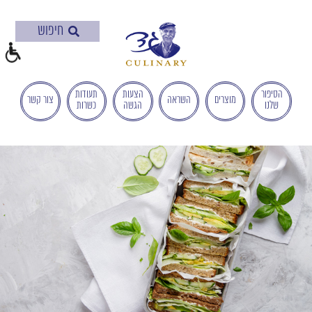
בְּאֲתָר
זֶה
מֻפְעֶלֶת
מַעֲרֶכֶת
"המרכז
הישראלי
הסיפור
הצעות
תעודות
מוצרים
השראה
צור קשר
שלנו
הגשה
כשרות
לְהַנְגָּשָׁת
אָתָרִים".
הַמְּסַיַּעַת
לִנְגִישׁוּת
הָאֲתָר.
לִפְתִיחַת
תַּפְרִיט
הֵנְּגִישׁוּת
לְחַץ
ALT+0