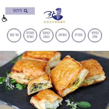
בְּאֲתָר
זֶה
מֻפְעֶלֶת
מַעֲרֶכֶת
"המרכז
הישראלי
הסיפור
הצעות
תעודות
מוצרים
השראה
צור קשר
שלנו
הגשה
כשרות
לְהַנְגָּשָׁת
אָתָרִים".
הַמְּסַיַּעַת
לִנְגִישׁוּת
הָאֲתָר.
לִפְתִיחַת
תַּפְרִיט
הֵנְּגִישׁוּת
לְחַץ
ALT+0