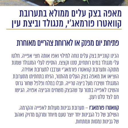
מאפה בצק עלים ממולא בתערובת
קוואטרו פורמאג'י, מנגולד וביצת עין
פתיחת יום מפנק או לארוחת
צהריים
מאוחרת
הכינו קונכיית בצק עלים נוחה למילוי ואפו אותה חצי אפייה. חלטו
עלי מנגולד במים רותחים, סננו וקצצו. הוסיפו לעלי המנגולד שמנת
מתוקה ותערובת קוואטרו פורמאג'י וערבבו לתערובת אחידה.
הוציאו את מאפה בצק העלים מהתנור, הניחו בתחתיתו מתערובת
המנגולד ושיברו מעל ביצה טרייה. תבלו במלח ופלפל שחור גרוס
והשיבו לאפייה בתנור עד שהבצק משחים והביצה אפויה. הגישו
חם לצד סלט רענן.
קוואטרו
פורמאג'ו
– תערובת גבינות מעולות לאפייה והקרמה.
השילוב של כל הגבינות יחד יוצר טעם מיוחד ומרקם מדויק ואהוב
של גבינות נמסות ונמתחות.