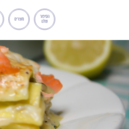
בְּאֲתָר
זֶה
מֻפְעֶלֶת
הסיפור
מוצרים
שלנו
מַעֲרֶכֶת
"המרכז
הישראלי
לְהַנְגָּשָׁת
אָתָרִים".
הַמְּסַיַּעַת
לִנְגִישׁוּת
הָאֲתָר.
לִפְתִיחַת
תַּפְרִיט
הֵנְּגִישׁוּת
לְחַץ
ALT+0