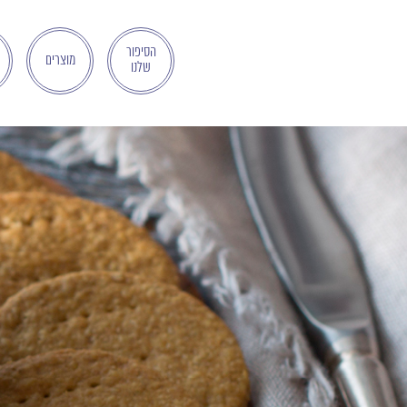
בְּאֲתָר
זֶה
מֻפְעֶלֶת
הסיפור
מוצרים
שלנו
מַעֲרֶכֶת
"המרכז
הישראלי
לְהַנְגָּשָׁת
אָתָרִים".
הַמְּסַיַּעַת
לִנְגִישׁוּת
הָאֲתָר.
לִפְתִיחַת
תַּפְרִיט
הֵנְּגִישׁוּת
לְחַץ
ALT+0