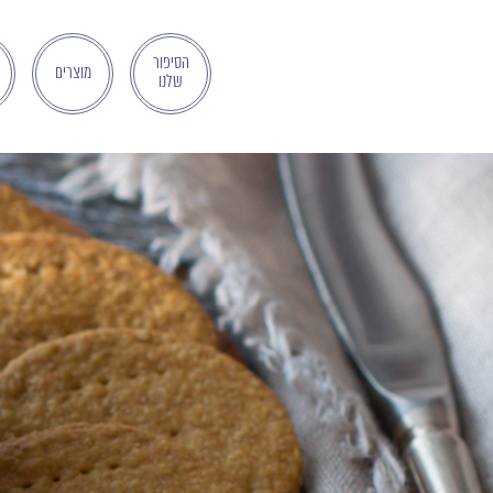
בְּאֲתָר
זֶה
מֻפְעֶלֶת
הסיפור
מוצרים
שלנו
מַעֲרֶכֶת
"המרכז
הישראלי
לְהַנְגָּשָׁת
אָתָרִים".
הַמְּסַיַּעַת
לִנְגִישׁוּת
הָאֲתָר.
לִפְתִיחַת
תַּפְרִיט
הֵנְּגִישׁוּת
לְחַץ
ALT+0