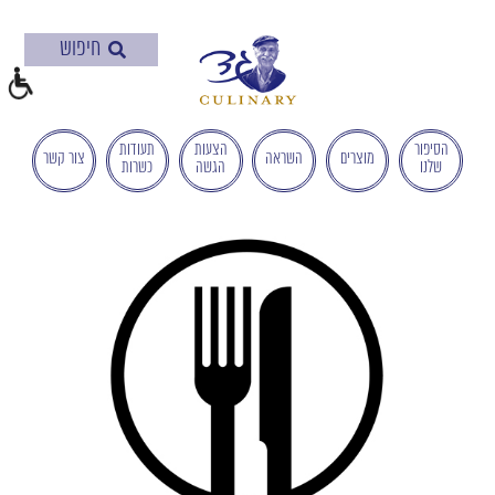
בְּאֲתָר
זֶה
מֻפְעֶלֶת
מַעֲרֶכֶת
"המרכז
הישראלי
הסיפור
הצעות
תעודות
מוצרים
השראה
צור קשר
שלנו
הגשה
כשרות
לְהַנְגָּשָׁת
אָתָרִים".
הַמְּסַיַּעַת
לִנְגִישׁוּת
הָאֲתָר.
לִפְתִיחַת
תַּפְרִיט
הֵנְּגִישׁוּת
לְחַץ
ALT+0