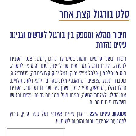
סלט בורגול קצת אחר
חיבור ממלא ומספק בין בורגול לעדשים וגבינת
עיזים נהדרת
השרו ובשלו עדשים חומות במים עד לריכוך, סננו, צננו והעבירו
לקערה. השרו בורגול גס במים עד לריכוך, סננו והוסיפו לקערה.
הוסיפו מלפפון, פלפל צ'ילי ירוק ובצל ירוק קצוצים דק, פטרוזיליה,
כוסברה ונענע קצוצים דק ואגוזי מלך, שקדים וזרעי דלעת קלויים.
תבלו במלח, סומאק, מיץ לימון ושמן זית וערבבו בעדינות. העבירו
את הסלט לצלחת הגשה, הניחו מעל מטבעות גבינת עיזים והגישו
כשלצדו פיתות טריות.
מטבעות עיזים 22%
– גבן עיזים איכותי בעל טעם עדין, קרוץ
למטבעות אחידות נוחות ומוכנות לשימוש.