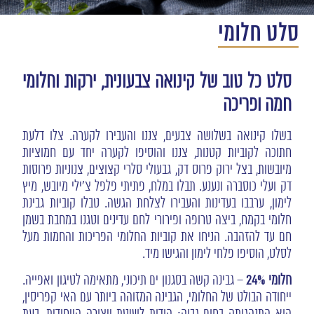
סלט חלומי
סלט כל טוב של קינואה צבעונית, ירקות וחלומי
חמה ופריכה
בשלו קינואה בשלושה צבעים, צננו והעבירו לקערה. צלו דלעת
חתוכה לקוביות קטנות, צננו והוסיפו לקערה יחד עם חמוציות
מיובשות, בצל ירוק פרוס דק, גבעולי סלרי קצוצים, צנוניות פרוסות
דק ועלי כוסברה ונענע. תבלו במלח, פתיתי פלפל צ'ילי מיובש, מיץ
לימון, ערבבו בעדינות והעבירו לצלחת הגשה. טבלו קוביות גבינת
חלומי בקמח, ביצה טרופה ופירורי לחם עדינים וטגנו במחבת בשמן
חם עד להזהבה. הניחו את קוביות החלומי הפריכות והחמות מעל
לסלט, הוסיפו פלחי לימון והגישו מיד.
חלומי 24%
– גבינה קשה בסגנון ים תיכוני, מתאימה לטיגון ואפייה.
ייחודה הבולט של החלומי, הגבינה המזוהה ביותר עם האי קפריסין,