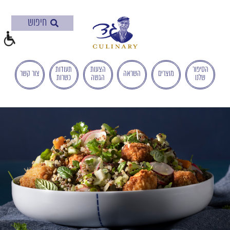
בְּאֲתָר
זֶה
מֻפְעֶלֶת
מַעֲרֶכֶת
"המרכז
הישראלי
הסיפור
הצעות
תעודות
מוצרים
השראה
צור קשר
שלנו
הגשה
כשרות
לְהַנְגָּשָׁת
אָתָרִים".
הַמְּסַיַּעַת
לִנְגִישׁוּת
הָאֲתָר.
לִפְתִיחַת
תַּפְרִיט
הֵנְּגִישׁוּת
לְחַץ
ALT+0