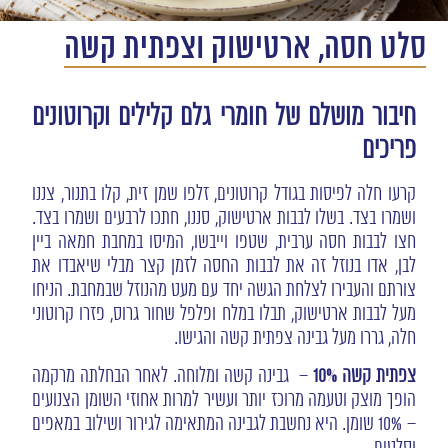
סלט חסה, ארטישוק וצפתית קשה
חיבור מושלם של חומרי גלם קלילים וקרוטונים
פריכים
קרעו חלה לפיסות בגודל קרוטונים, זלפו שמן זית, קלו בתנור, צננו
ושמרו בצד. בשלו לבבות ארטישוק, סננו, חתכו לרבעים ושמרו בצד.
חצו לבבות חסה ערבית, שטפו וייבשו, המיסו במחבת חמאה ביין
לבן, אדו בנוזל זה את לבבות החסה לזמן קצר מבלי שיאבדו את
צורתם והעבירו לצלחת הגשה יחד עם מעט מהנוזל שבמחבת. הניחו
מעל לבבות ארטישוק, תבלו במלח ופלפל שחור גרוס, פזרו קרוטוני
חלה, גררו מעל גבינה צפתית קשה והגישו.
צפתית קשה 10%
– גבינה קשה ומלוחה. לאחר הבחלתה מרקמה
הופך מוצק וטעמה מרוכז יותר ועשיר למרות אחוזי השומן הצנועים
– 10% שומן. היא נחשבת לגבינה המתאימה לגירור ושילוב במאפים