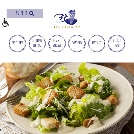
בְּאֲתָר
זֶה
מֻפְעֶלֶת
מַעֲרֶכֶת
"המרכז
הישראלי
הסיפור
הצעות
תעודות
מוצרים
השראה
צור קשר
שלנו
הגשה
כשרות
לְהַנְגָּשָׁת
אָתָרִים".
הַמְּסַיַּעַת
לִנְגִישׁוּת
הָאֲתָר.
לִפְתִיחַת
תַּפְרִיט
הֵנְּגִישׁוּת
לְחַץ
ALT+0