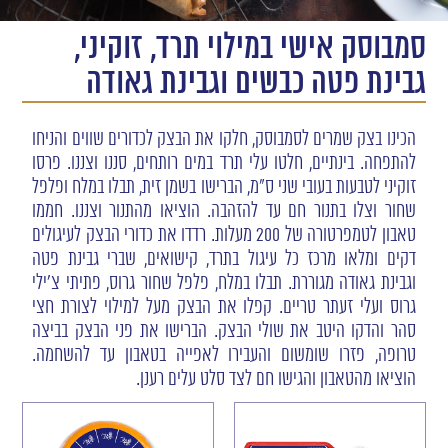
סמבוסק אישי במילוי תרד, זוקיני,
גבינת פטה כבשים וגבינת גאודה
הכינו בצק שמרים לסמבוסק, חלקו את הבצק לכדורים שווים והניחו
להתפחה. בינתיים, חלטו עלי תרד במים רותחים, סננו וצננו. פרסו
זוקיני לטבעות בעובי שני ס"מ, הברישו בשמן זית, תבלו במלח ופלפל
שחור וצלו בתנור חם עד להזהבה. הוציאו מהתנור וצננו. חממו
טאבון לטמפרטורה של 200 מעלות. רדדו את כדורי הבצק לעיגולים
דקים ומלאו מרכז כל עיגול בתרד, קישואים, שברי גבינת פטה
וגבינת גאודה מגוררת. תבלו במלח, פלפל שחור גרוס, פתיתי צ'ילי
גרוס ועלי זעתר טריים. קפלו את הבצק מעל למילוי לצורת חצי
סהר והדקו היטב את שולי הבצק. הברישו את פני הבצק בביצה
טרופה, פזרו שומשום והעבירו לאפייה בטאבון עד להשחמה.
הוציאו מהטאבון והגישו חם לצד סלט עלים רענן.