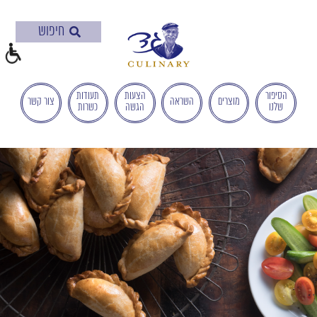
בְּאֲתָר
זֶה
מֻפְעֶלֶת
מַעֲרֶכֶת
"המרכז
הישראלי
הסיפור
הצעות
תעודות
מוצרים
השראה
צור קשר
שלנו
הגשה
כשרות
לְהַנְגָּשָׁת
אָתָרִים".
הַמְּסַיַּעַת
לִנְגִישׁוּת
הָאֲתָר.
לִפְתִיחַת
תַּפְרִיט
הֵנְּגִישׁוּת
לְחַץ
ALT+0