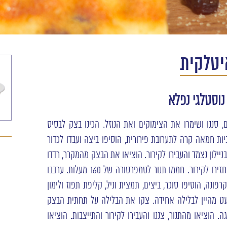
יטלקית
נוסטלגי נפלא
 סננו ושימרו את הצימוקים ואת הנוזל. הכינו בצק לבסיס
יות חמאה קרה לתערובת פירורית, הוסיפו ביצה ועבדו לכדור
יילון נצמד והעבירו לקירור. הוציאו את הבצק מהמקרר, רדדו
ורפדו בו תחתית ודופן של תבנית קפיץ עגולה והחזירו לקירור. חממו תנור לטמפרטורה של 160 מעלות. ערבבו
ונה, הוסיפו סוכר, ביצים, תמצית וניל, קליפת תפוז ולימון
עט מהיין לבלילה אחידה. צקו את הבלילה על תחתית הבצק
 הוציאו מהתנור, צננו והעבירו לקירור והתייצבות. הוציאו