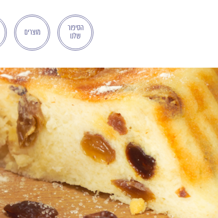
בְּאֲתָר
זֶה
מֻפְעֶלֶת
הסיפור
מוצרים
שלנו
מַעֲרֶכֶת
"המרכז
הישראלי
לְהַנְגָּשָׁת
אָתָרִים".
הַמְּסַיַּעַת
לִנְגִישׁוּת
הָאֲתָר.
לִפְתִיחַת
תַּפְרִיט
הֵנְּגִישׁוּת
לְחַץ
ALT+0