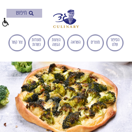
בְּאֲתָר
זֶה
מֻפְעֶלֶת
מַעֲרֶכֶת
"המרכז
הישראלי
הסיפור
הצעות
תעודות
מוצרים
השראה
צור קשר
שלנו
הגשה
כשרות
לְהַנְגָּשָׁת
אָתָרִים".
הַמְּסַיַּעַת
לִנְגִישׁוּת
הָאֲתָר.
לִפְתִיחַת
תַּפְרִיט
הֵנְּגִישׁוּת
לְחַץ
ALT+0