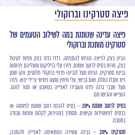
פיצה סטרקינו וברוקולי
פיצה עדינה שנותנת במה לשילוב הטעמים של
סטרקינו מותכת וברוקולי
הכינו בצק לפיצה והניחו להתפחה. רדדו כדור בצק תפוח לעיגול
בצק, מרחו בסיס לרוטב שמנת, פזרו עלי בזיליקום ומעליהם פרוסות
גבינת סטרקינו. הניחו מעל לגבינה פרחי ברוקולי חלוטים, צקו שמן
זית ותבלו במלח, שום גבישי, עלי תימין ומעט פתיתי צ'ילי יבש. פזרו
מעל שבבי גרנה פדנו והעבירו לאפייה בטאבון או תנור לוהט.
הוציאו והגישו חם.
בסיס לרוטב שמנת 28%
– בסיס להכנת רוטב שמנת לפסטה או
כבסיס לפשטידות וקישים. מסמיך במהירות, לקלות ונוחות עבודה
במטבח.
סטרקינו
20%
– גבינה עשירה המתאימה לאפייה ולהתכה,