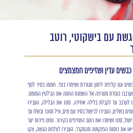
גשת עם בישקוטי, רוטב
כבשים עדין ושזיפים חמצמצים
כבשים עם קליפת לימון מגוררת ושימרו בצד. חממו בסיר לסף
ם וערבבו בעזרת מטרפה אל השמנת החמה את הג'לטין המומס.
ו לערבב עד לקבלת בלילה אחידה. סננו את הבלילה, העבירו
מים בשלים, העבירו לבישול בסיר עם מים, וניל וסוכר ובשלו עד
ול, סננו ושימרו את רוטב השזיפים בקירור. טחנו פירות יער
יאו את כוסות הפנקוטה מהמקרר, העבירו לצלחת הגשה, צקו