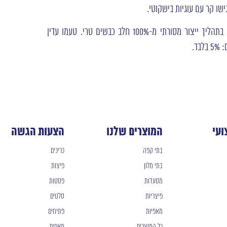
שו קר עם עוגיות בישקוטי.
– יוגורט בלקני מעודן המופק בתהליך ייצור מסורתי מ-100% חלב כבשים טרי. טעמו עדין
ד.
ועי
המוצרים שלנו
הצעות הגשה
בתי קפה
כריכים
בתי מלון
פיצות
מסעדות
פסטות
פיצריות
סלטים
מאפיות
פתיחים
כל המוצרים
מאפים