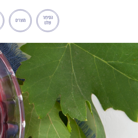
בְּאֲתָר
זֶה
מֻפְעֶלֶת
הסיפור
מוצרים
שלנו
מַעֲרֶכֶת
"המרכז
הישראלי
לְהַנְגָּשָׁת
אָתָרִים".
הַמְּסַיַּעַת
לִנְגִישׁוּת
הָאֲתָר.
לִפְתִיחַת
תַּפְרִיט
הֵנְּגִישׁוּת
לְחַץ
ALT+0