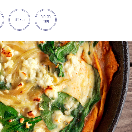
בְּאֲתָר
זֶה
מֻפְעֶלֶת
הסיפור
מוצרים
שלנו
מַעֲרֶכֶת
"המרכז
הישראלי
לְהַנְגָּשָׁת
אָתָרִים".
הַמְּסַיַּעַת
לִנְגִישׁוּת
הָאֲתָר.
לִפְתִיחַת
תַּפְרִיט
הֵנְּגִישׁוּת
לְחַץ
ALT+0