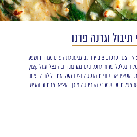
יבול וגרנה פדנו
או וצננו. טרפו ביצים יחד עם גבינת גרנה פדנו מגוררת ושפע
מלח ובפלפל שחור גרוס. טגנו במחבת רחבה בצל סגול קצוץ
 הוסיפו את קוביות הבטטה וצקו מעל את בלילת הביצים.
העבירו לתנור שחומם מראש לטמפרטורה של 180 מעלות, עד שמרכז הפריטטה מוכן. הוציאו מהתנור והגישו