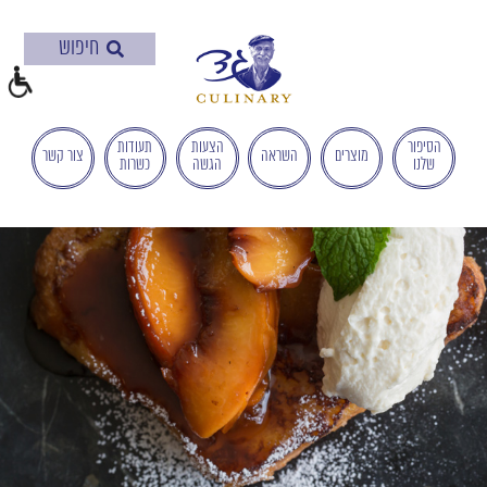
בְּאֲתָר
זֶה
מֻפְעֶלֶת
מַעֲרֶכֶת
"המרכז
הישראלי
הסיפור
הצעות
תעודות
מוצרים
השראה
צור קשר
שלנו
הגשה
כשרות
לְהַנְגָּשָׁת
אָתָרִים".
הַמְּסַיַּעַת
לִנְגִישׁוּת
הָאֲתָר.
לִפְתִיחַת
תַּפְרִיט
הֵנְּגִישׁוּת
לְחַץ
ALT+0