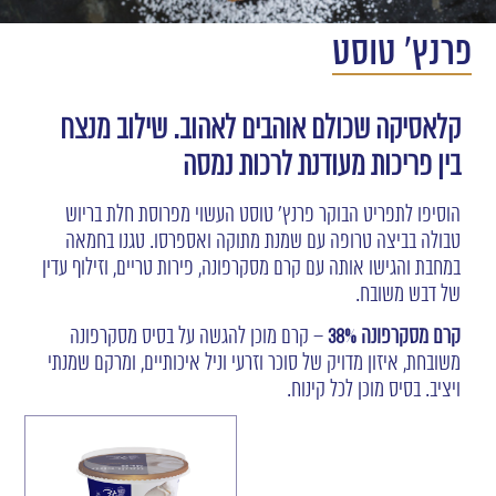
פרנץ' טוסט
קלאסיקה שכולם אוהבים לאהוב. שילוב מנצח
בין פריכות מעודנת לרכות נמסה
הוסיפו לתפריט הבוקר פרנץ' טוסט העשוי מפרוסת חלת בריוש
טבולה בביצה טרופה עם שמנת מתוקה ואספרסו. טגנו בחמאה
במחבת והגישו אותה עם קרם מסקרפונה, פירות טריים, וזילוף עדין
של דבש משובח.
קרם מסקרפונה 38%
– קרם מוכן להגשה על בסיס מסקרפונה
משובחת, איזון מדויק של סוכר וזרעי וניל איכותיים, ומרקם שמנתי
ויציב. בסיס מוכן לכל קינוח.