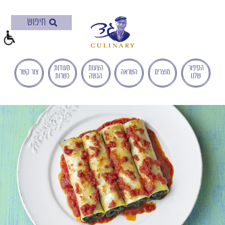
בְּאֲתָר
זֶה
מֻפְעֶלֶת
מַעֲרֶכֶת
"המרכז
הישראלי
הסיפור
הצעות
תעודות
מוצרים
השראה
צור קשר
שלנו
הגשה
כשרות
לְהַנְגָּשָׁת
אָתָרִים".
הַמְּסַיַּעַת
לִנְגִישׁוּת
הָאֲתָר.
לִפְתִיחַת
תַּפְרִיט
הֵנְּגִישׁוּת
לְחַץ
ALT+0