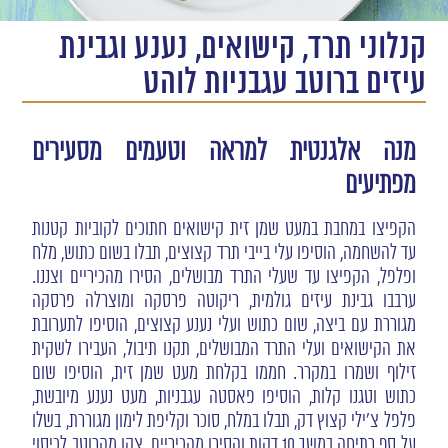
קנלוני תרד, קישואים, נענע וגבינת
עיזים ברוטב עגבניות לוהט
מנה אלגנטית למראה וטעמים מסעירים
מפתיעים
הקפיצו במחבת במעט שמן זית קישואים חתוכים לקוביות קטנות
עד להשחמה, הוסיפו עלי בייבי תרד קצוצים, תבלו בשום כתוש, מלח
ופלפל, הקפיצו עד שעלי התרד מבושלים, הסירו מהכיריים וצננו.
ערבבו גבינת עיזים גולמית, ריקוטה פרסקה ומוצרלה פרסקה
מגוררת עם ביצה, שום כתוש ועלי נענע קצוצים, הוסיפו לתערובת
את הקישואים ועלי התרד המבושלים, תקנו תיבול, העבירו לשקית
זילוף ושמרו במקרר. חממו בקלחת מעט שמן זית, הוסיפו שום
כתוש וטגנו קלות, הוסיפו פאסטה עגבניות, מעט נענע מיובשת,
פלפל צ'ילי קצוץ דק, תבלו במלח, סוכר וקליפת לימון מגוררת, בשלו
על סף רתיחה במשך 10 דקות והסירו מהכיריים. צקו מהרוטב לכיסוי