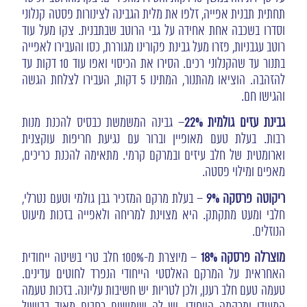
תחתית תבנית אפייה, זלפו את מלית הגבינה לצינורות פסטה קנלוני
וסדרו בשכבה אחת אחידה על גבי הרוטב שבתבנית. צקו מעל עוד
רוטב עגבניות, פזרו מעל גבינת פקורינו מגוררת, כסו והעבירו לאפייה
בתנור עד שהקנלוני רכים. הסירו את הכיסוי ואפו עוד 10 דקות עד
להזהבה. הוציאו מהתנור, המתינו 5 דקות, העבירו לצלחת הגשה
והגישו חם.
גבינת עזים גולמית 22%
– גבינה המשמשת כבסיס להכנת מנות
רבות. בעלת טעם מאופיין וברור עם נגיעת חריפות עוקצנית
וארומטית של חלב עיזים ובמרקם קרמי. מתאימה להכנת כריכים,
מאפים ומילוי פסטה.
ריקוטה פרסקה 9%
– בעלת מרקם המזכיר גבן גולמי וטעם נטרלי,
חלבי ומעט מתקתק. היא מצוינת למריחה ולאפייה בזכות מיעוט
הנוזלים.
מוצרלה פרסקה 18%
– מיוצרת מ-100% חלב טרי בשיטה ייחודית
האחראית על המרקם האלסטי הייחודי הנפרד לחוטים עדינים.
טעמה טעם חלב רענן, ולכן לטריות יש חשיבות עליונה. בזכות טעמה