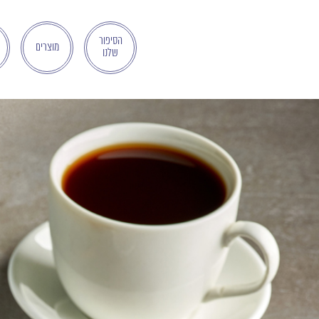
בְּאֲתָר
זֶה
מֻפְעֶלֶת
הסיפור
מוצרים
שלנו
מַעֲרֶכֶת
"המרכז
הישראלי
לְהַנְגָּשָׁת
אָתָרִים".
הַמְּסַיַּעַת
לִנְגִישׁוּת
הָאֲתָר.
לִפְתִיחַת
תַּפְרִיט
הֵנְּגִישׁוּת
לְחַץ
ALT+0