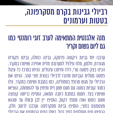
רביולי גבינות בקרם מסקרפונה,
בטטות וערמונים
מנה אלגנטית המתאימה לערב זוגי רומנטי כמו
גם ליום גשום וקריר
ערבבו יחד גבינת ריקוטה פרסקה, גבינה כחולה, גבינת פקורינו
מגוררת, חלמון, מלח ופלפל לתערובת מלית אחידה ושימרו במקרר.
הכינו בצק פסטה טרי, רדדו וחיתכו עיגולים. הניחו במרכז כל עיגול
פסטה ממלית הגבינות וסיגרו לרביולי בצורת חצי סהר. הניחו את
הרביולי על מגש מרופד בסמולינה, כסו במגבת ושימרו במקרר. צלו
בתנור קוביות בטטה עם מעט שמן זית ותימין עד להשחמה, הוציאו
ושימרו בצד. חממו במחבת רחבה חמאה, הוסיפו כרישה קצוצה
ושום כתוש ואדו מספר דקות, הוסיפו יין לבן ובשלו עד שהוא
מצטמצם בחצי, הוסיפו גבינת מסקרפונה וערבבו לרוטב חלק.
הרתיחו מים מומלחים בסיר גדול, בשלו במים הרותחים את הרביולי