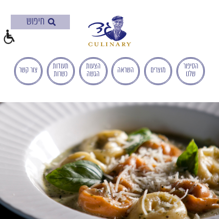
בְּאֲתָר
זֶה
מֻפְעֶלֶת
מַעֲרֶכֶת
"המרכז
הישראלי
הסיפור
הצעות
תעודות
מוצרים
השראה
צור קשר
שלנו
הגשה
כשרות
לְהַנְגָּשָׁת
אָתָרִים".
הַמְּסַיַּעַת
לִנְגִישׁוּת
הָאֲתָר.
לִפְתִיחַת
תַּפְרִיט
הֵנְּגִישׁוּת
לְחַץ
ALT+0