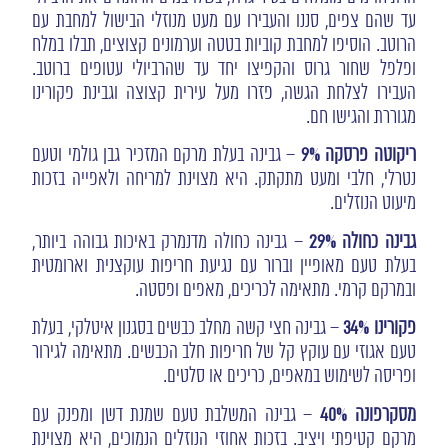
עד שהם צפים, סננו והעבירו עם מעט מנוזלי הבישול למחבת עם
הרוטב. הוסיפו למחבת קוביות בטטה וערמונים קצוצים, תבלו במלח
ופלפל שחור גרוס והקפיצו יחד עד שהרביולי עטופים ברוטב.
העבירו לצלחת הגשה, פזרו מעל עירית קצוצה וגבינת פקורינו
מגוררת והגישו חם.
ריקוטה פרסקה 9%
– גבינה בעלת מרקם המזכיר גבן גולמי וטעם
נטרלי, חלבי ומעט מתקתק. היא מצוינת למריחה ולאפייה בזכות
מיעוט הנוזלים.
גבינה כחולה 29%
– גבינה כחולה מדנמרק באיכות גבוהה ביותר,
בעלת טעם מאופיין וברור עם נגיעת חריפות עוקצנית וארומטית
ובמרקם קרמי. מתאימה לכריכים, מאפים ופסטה.
פקורינו 34%
– גבינה חצי קשה מחלב כבשים בסגנון איטלקי, בעלת
טעם אגוזי עם עוקץ קל של חריפות חלב הכבשים. מתאימה לגירור
ופריסה לשימוש במאפים, כריכים או סלטים.
מסקרפונה 40%
– גבינה המשלבת טעם שמנת דשן ומפנק עם
מרקם קטיפתי ויציב. בזכות אחוזי הנוזלים הנמוכים, היא מצוינת